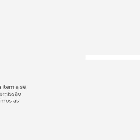
S
 item a se
 emissão
zemos as