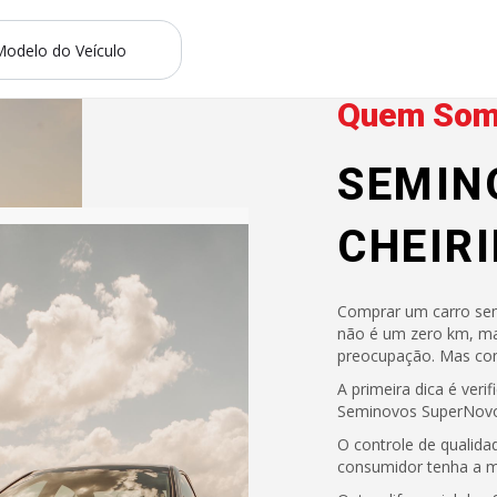
Quem So
SEMIN
CHEIR
Comprar um carro semi
não é um zero km, ma
preocupação. Mas co
A primeira dica é veri
Seminovos SuperNovo. 
O controle de qualida
consumidor tenha a m