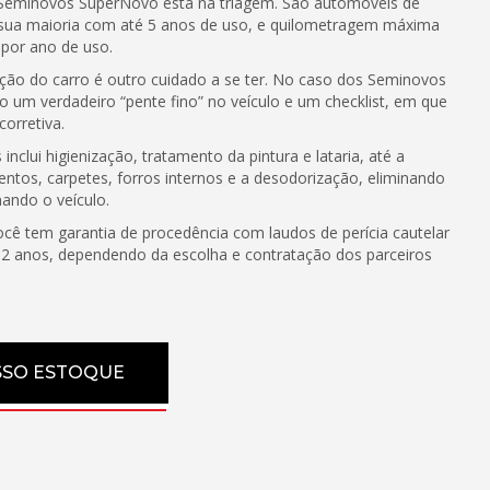
s Seminovos SuperNovo está na triagem. São automóveis de
sua maioria com até 5 anos de uso, e quilometragem máxima
 por ano de uso.
ção do carro é outro cuidado a se ter. No caso dos Seminovos
o um verdadeiro “pente fino” no veículo e um checklist, em que
corretiva.
inclui higienização, tratamento da pintura e lataria, até a
tos, carpetes, forros internos e a desodorização, eliminando
ando o veículo.
você tem garantia de procedência com laudos de perícia cautelar
 2 anos, dependendo da escolha e contratação dos parceiros
SSO ESTOQUE